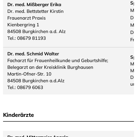
Sp
Dr. med. Mißberger Erika
Mo
Dr. med. Bettstetter Kirstin
Di
Frauenarzt Praxis
Kienbergring 1
Mi
84508 Burgkirchen a.d. Alz
Do
Tel.: 08679 81193
Fr
Dr. med. Schmid Walter
Sp
Facharzt für Frauenheilkunde und Geburtshilfe;
Mo.
Belegarzt an der Kreisklinik Burghausen
Mo.
Martin-Ofner-Str. 10
Di.
84508 Burgkirchen a.d.Alz
un
Tel.: 08679 6063
Kinderärzte