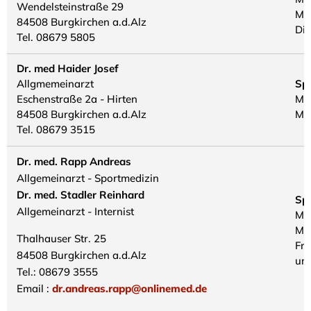
Wendelsteinstraße 29
Mo.
84508 Burgkirchen a.d.Alz
Di.
Tel. 08679 5805
Dr. med Haider Josef
Allgmemeinarzt
Sp
Eschenstraße 2a - Hirten
Mo.
84508 Burgkirchen a.d.Alz
Mo.
Tel. 08679 3515
Dr. med. Rapp Andreas
Allgemeinarzt - Sportmedizin
Dr. med. Stadler Reinhard
Sp
Allgemeinarzt - Internist
Mo.
Mo.
Thalhauser Str. 25
Fr.
84508 Burgkirchen a.d.Alz
un
Tel.: 08679 3555
Email :
dr.andreas.rapp@onlinemed.de