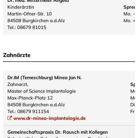
Dr. med. Mittermeier Angela
Kinderärztin
Sprec
Martin-Ofner-Str. 10
Mo. - 
84508 Burgkirchen a.d.Alz
Mo. + 
Tel.: 08679 81015
Zahnärzte
Dr.IM (Temeschburg) Minea Jan N.
Zahnarzt,
Spr
Master of Science Implantologie
Mo.
Max-Planck-Platz 12
Mo.
84508 Burgkirchen a.d.Alz
Di.
Tel.: 08679 911154
Fr.
www.dr-minea-implantologie.de
Gemeinschaftspraxis Dr. Rausch mit Kollegen