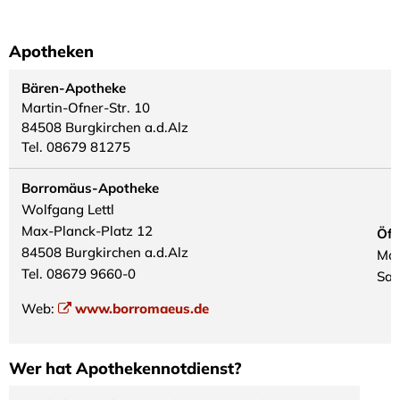
Ärzte
Apotheken
und
Bären-Apotheke
Martin-Ofner-Str. 10
Apotheken
84508 Burgkirchen a.d.Alz
Tel. 08679 81275
in
Burgkirchen
Borromäus-Apotheke
Wolfgang Lettl
Max-Planck-Platz 12
Öff
84508 Burgkirchen a.d.Alz
Mo.
Tel. 08679 9660-0
Sa.
Web:
www.borromaeus.de
Wer hat Apothekennotdienst?