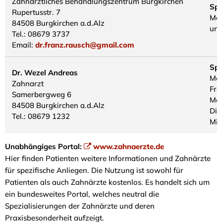
Zahnärztliches Behandlungszentrum Burgkirchen
Spr
Rupertusstr. 7
Mo.
84508 Burgkirchen a.d.Alz
und
Tel.: 08679 3737
Email:
dr.franz.rausch@gmail.com
Spr
Dr. Wezel Andreas
Mo.
Zahnarzt
Fr.
Samerbergweg 6
Mo.
84508 Burgkirchen a.d.Alz
Di.
Tel.: 08679 1232
Mi.
Unabhängiges Portal:
www.zahnaerzte.de
Hier finden Patienten weitere Informationen und Zahnärzte
für spezifische Anliegen. Die Nutzung ist sowohl für
Patienten als auch Zahnärzte kostenlos. Es handelt sich um
ein bundesweites Portal, welches neutral die
Spezialisierungen der Zahnärzte und deren
Praxisbesonderheit aufzeigt.