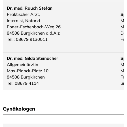
Dr. med. Rauch Stefan
Praktischer Arzt,
Sp
Internist, Notarzt
Mo.
Ebner-Eschenbach-Weg 26
Mo.
84508 Burgkirchen a.d.Alz
Do.
Tel.: 08679 9130011
Fr.
Dr. med. Gilda Steinacher
Sp
Allgemeinärztin
Mo.
Max-Planck-Platz 10
Mo.
84508 Burgkirchen
Fr.
Tel: 08679 4114
un
Gynäkologen