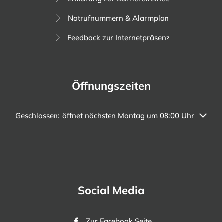
Notrufnummern & Alarmplan
Feedback zur Internetpräsenz
Öffnungszeiten
Klicken, um weitere Öffnungs- oder Schließzeiten auszuble
Geschlossen:
öffnet nächsten Montag um 08:00 Uhr
Social Media
Zur Facebook Seite